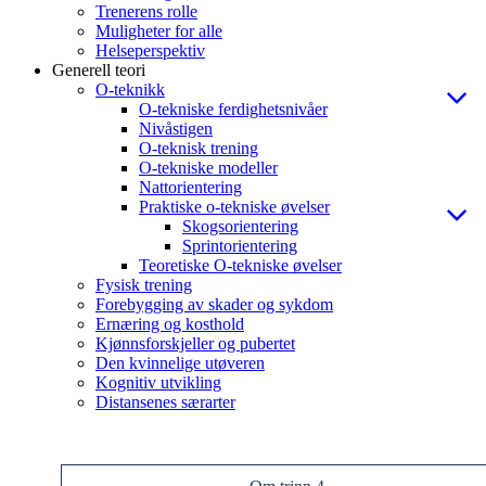
Trenerens rolle
Muligheter for alle
Helseperspektiv
Generell teori
O-teknikk
O-tekniske ferdighetsnivåer
Nivåstigen
O-teknisk trening
O-tekniske modeller
Nattorientering
Praktiske o-tekniske øvelser
Skogsorientering
Sprintorientering
Teoretiske O-tekniske øvelser
Fysisk trening
Forebygging av skader og sykdom
Ernæring og kosthold
Kjønnsforskjeller og pubertet
Den kvinnelige utøveren
Kognitiv utvikling
Distansenes særarter