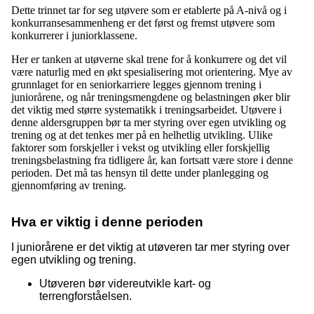
Dette trinnet tar for seg utøvere som er etablerte på A-nivå og i
konkurransesammenheng er det først og fremst utøvere som
konkurrerer i juniorklassene.
Her er tanken at utøverne skal trene for å konkurrere og det vil
være naturlig med en økt spesialisering mot orientering. Mye av
grunnlaget for en seniorkarriere legges gjennom trening i
juniorårene, og når treningsmengdene og belastningen øker blir
det viktig med større systematikk i treningsarbeidet. Utøvere i
denne aldersgruppen bør ta mer styring over egen utvikling og
trening og at det tenkes mer på en helhetlig utvikling. Ulike
faktorer som forskjeller i vekst og utvikling eller forskjellig
treningsbelastning fra tidligere år, kan fortsatt være store i denne
perioden. Det må tas hensyn til dette under planlegging og
gjennomføring av trening.
Hva er viktig i denne perioden
I juniorårene er det viktig at utøveren tar mer styring over
egen utvikling og trening.
Utøveren bør videreutvikle kart- og
terrengforståelsen.