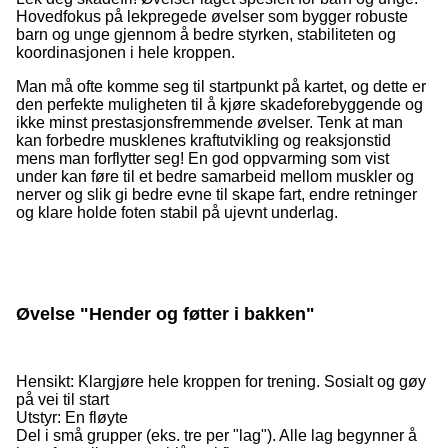
Hovedfokus på lekpregede øvelser som bygger robuste
barn og unge gjennom å bedre styrken, stabiliteten og
koordinasjonen i hele kroppen.
Man må ofte komme seg til startpunkt på kartet, og dette er
den perfekte muligheten til å kjøre skadeforebyggende og
ikke minst prestasjonsfremmende øvelser. Tenk at man
kan forbedre musklenes kraftutvikling og reaksjonstid
mens man forflytter seg! En god oppvarming som vist
under kan føre til et bedre samarbeid mellom muskler og
nerver og slik gi bedre evne til skape fart, endre retninger
og klare holde foten stabil på ujevnt underlag.
Øvelse "Hender og føtter i bakken"
Hensikt: Klargjøre hele kroppen for trening. Sosialt og gøy
på vei til start
Utstyr: En fløyte
Del i små grupper (eks. tre per "lag"). Alle lag begynner å