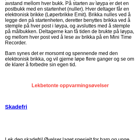
avstand mellom hver bukk. På starten av løypa er det en
postbukk med en startenhet (nuller). Hver deltager får en
elektronisk brikke (Løperbrikke Emit). Brikka nulles ved å
legge den på startenheten, deretter benyttes brikka ved å
stemple på hver post i løypa, og avsluttes med å stemple
på målbukken. Deltagerne kan få tiden de brukte på løypa,
og mellom hver post ved å lese av brikka på en Mini Time
Recorder.
Barn synes det er morsomt og spennende med den
elektronisk brikka, og vil gjerne løpe flere ganger og se om
de klarer å forbedre sin egen tid.
Lekbetonte oppvarmingsøvelser
Skadefri
Lek deg skadefri! Øvelser laget spesielt for barn og unge.