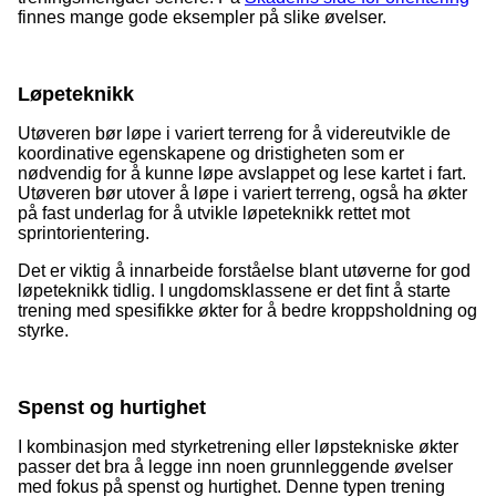
finnes mange gode eksempler på slike øvelser.
Løpeteknikk
Utøveren bør løpe i variert terreng for å videreutvikle de
koordinative egenskapene og dristigheten som er
nødvendig for å kunne løpe avslappet og lese kartet i fart.
Utøveren bør utover å løpe i variert terreng, også ha økter
på fast underlag for å utvikle løpeteknikk rettet mot
sprintorientering.
Det er viktig å innarbeide forståelse blant utøverne for god
løpeteknikk tidlig. I ungdomsklassene er det fint å starte
trening med spesifikke økter for å bedre kroppsholdning og
styrke.
Spenst og hurtighet
I kombinasjon med styrketrening eller løpstekniske økter
passer det bra å legge inn noen grunnleggende øvelser
med fokus på spenst og hurtighet. Denne typen trening