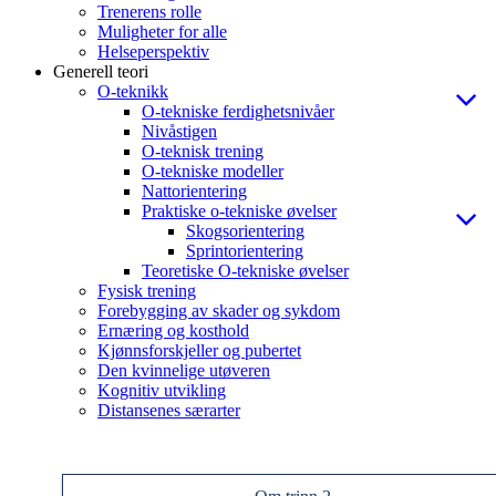
Trenerens rolle
Muligheter for alle
Helseperspektiv
Generell teori
O-teknikk
O-tekniske ferdighetsnivåer
Nivåstigen
O-teknisk trening
O-tekniske modeller
Nattorientering
Praktiske o-tekniske øvelser
Skogsorientering
Sprintorientering
Teoretiske O-tekniske øvelser
Fysisk trening
Forebygging av skader og sykdom
Ernæring og kosthold
Kjønnsforskjeller og pubertet
Den kvinnelige utøveren
Kognitiv utvikling
Distansenes særarter