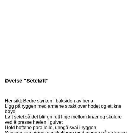
Øvelse "Seteløft"
Hensikt: Bedre styrken i baksiden av bena
Ligg på ryggen med armene strakt over hodet og ett kne
bøyd
Løft setet så det blir en rett linje mellom knær og skuldre
ved å presse hælen i gulvet
Hold hoftene parallelle, unngå svai i ryggen
Øvelsen kan gjøres vanskeligere med ryggen på en kasse