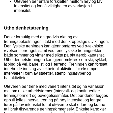
Utøveren bør erfare forskjellen mellom høy og lav
intensitet og forstå viktigheten av variasjon i
intensitet.
Utholdenhetstrening
Det er fornuftig med en gradvis økning av
treningsbelastningen i takt med den kroppslige utviklingen.
Den fysiske treningen kan gjennomføres ved o-tekniske
øvelser i terrenget, samt ved rene fysiske treningsøkter
både sommer og vinter med sikte på økt aerob kapasitet.
Utholdenhetstreningen kan gjennomføres som ski, sykkel,
løping på vei, bane, sti og i terreng. Treningen kan fortsatt
inneholde innslag av lekbetont aktivitet, for eksempel
intervaller i form av stafetter, stemplingsløyper og
ballaktiviteter.
Utøveren bør trene med variert intensitet og ha variasjon
mellom ulike arbeidsformer (intervall- og kontinuerlige
treningsformer) og bevegelsesmåter. Det bør derfor legges
opp til felles intervalltrening på høy intensitet og lengre
turer på lav intensitet for at utøverne skal erfare og kunne
ta i bruk tilsvarende treningsformer selv. Enkelte kartøkter