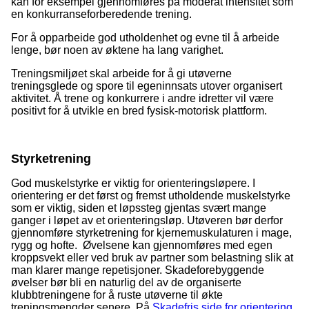
kan for eksempel gjennomføres på moderat intensitet som
en konkurranseforberedende trening.
For å opparbeide god utholdenhet og evne til å arbeide
lenge, bør noen av øktene ha lang varighet.
Treningsmiljøet skal arbeide for å gi utøverne
treningsglede og spore til egeninnsats utover organisert
aktivitet. Å trene og konkurrere i andre idretter vil være
positivt for å utvikle en bred fysisk-motorisk plattform.
Styrketrening
God muskelstyrke er viktig for orienteringsløpere. I
orientering er det først og fremst utholdende muskelstyrke
som er viktig, siden et løpssteg gjentas svært mange
ganger i løpet av et orienteringsløp. Utøveren bør derfor
gjennomføre styrketrening for kjernemuskulaturen i mage,
rygg og hofte. Øvelsene kan gjennomføres med egen
kroppsvekt eller ved bruk av partner som belastning slik at
man klarer mange repetisjoner. Skadeforebyggende
øvelser bør bli en naturlig del av de organiserte
klubbtreningene for å ruste utøverne til økte
treningsmengder senere. På
Skadefris side for orientering