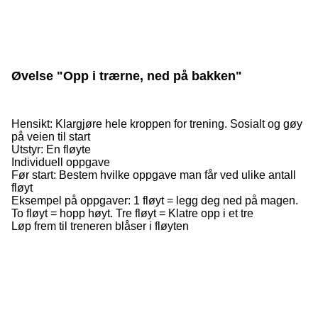
Øvelse "Opp i trærne, ned på bakken"
Hensikt: Klargjøre hele kroppen for trening. Sosialt og gøy
på veien til start
Utstyr: En fløyte
Individuell oppgave
Før start: Bestem hvilke oppgave man får ved ulike antall
fløyt
Eksempel på oppgaver: 1 fløyt = legg deg ned på magen.
To fløyt = hopp høyt. Tre fløyt = Klatre opp i et tre
Løp frem til treneren blåser i fløyten
©
Skadefri