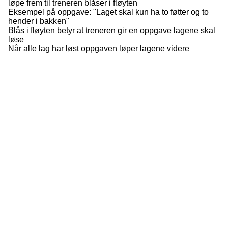
løpe frem til treneren blåser i fløyten
Eksempel på oppgave: "Laget skal kun ha to føtter og to
hender i bakken"
Blås i fløyten betyr at treneren gir en oppgave lagene skal
løse
Når alle lag har løst oppgaven løper lagene videre
©
Skadefri