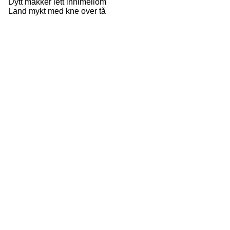
Dytt makker lett innimellom
Land mykt med kne over tå
©
Skadefri